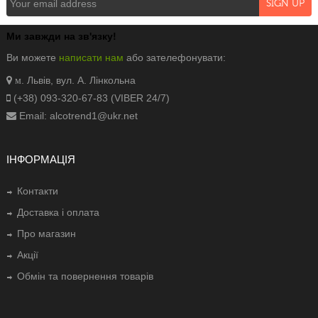
Ми завжди на зв'язку!
Ви можете
написати нам
або зателефонувати:
. Львів, вул. А. Лінкольна
м
(+38) 093-320-67-83 (VIBER 24/7)
Email: alcotrend1@ukr.net
ІНФОРМАЦІЯ
Контакти
Доставка і оплата
Про магазин
Акції
Обмін та повернення товарів