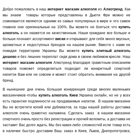
Добро пожаловать в наш
интернет магазин алкоголя
из
Алкотренд
. Как
мы знаем товары которые представлены в Дьюти Фри можно не
сомневается являются одними из самых популярных в мире и что самое
главное они оригинальные на 100%. Вы можете не бояться что
купить
алкоголь
а он окажется не качественным. Наши граждане все больше и
больше познают ассортимент
виски
и открывают для себя много вкусных,
ароматных и недоступных брендов на нашем рынке. Вместе с нами не
покидая территорию Украины Вы можете
купить элитный алкоголь
дешево
и без лишних переплат сидя дома в своем любимом кресле. Наш
интернет магазин алкоголя
Алкотренд благодаря грамотным описаниям
товаров поможет определиться подходит ли конкретный спиртной
напиток Вам или не совсем и может стоит обратить внимания на другой
бренд.
В нынешние дни очень большая конкуренция среди многих маленьких
магазинчиков чтобы
купить алкоголь Киев
Украина онлайн, но не у всех
есть гарантия подлинности на продаваемые напитки. В нашем магазине
Вы не встретите копий или дубликатов, за годы нашей работы доставка
алкоголя очень грамотно налажена. Сделать заказ в нашем магазине
спиртного очень просто без регистрации и прочей волокиты, а доставка не
заставит Вас долго ждать. Мы без каких-либо сложностей если товар есть
в наличии быстро доставим Ваш заказ в Киев, Львов, Днепропетровск,