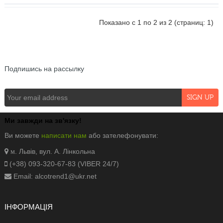
Показано с 1 по 2 из 2 (страниц: 1)
NEWSLETTER
Подпишись на рассылку
Ми завжди на зв'язку!
Ви можете
написати нам
або зателефонувати:
. Львів, вул. А. Лінкольна
м
(+38) 093-320-67-83 (VIBER 24/7)
Email: alcotrend1@ukr.net
ІНФОРМАЦІЯ