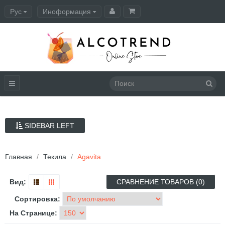
Рус
Иноформация
Оформление заказа
SIDEBAR LEFT
Главная
Текила
Agavita
Вид:
СРАВНЕНИЕ ТОВАРОВ (0)
Сортировка:
На Странице: