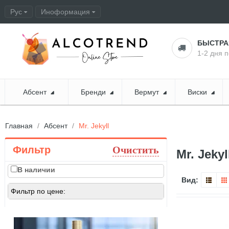
Рус
Иноформация
Оформление заказа
БЫСТР
1-2 дня 
Абсент
Бренди
Вермут
Виски
Главная
Абсент
Mr. Jekyll
Фильтр
Очистить
Mr. Jekyl
В наличии
Вид:
Фильтр по цене: