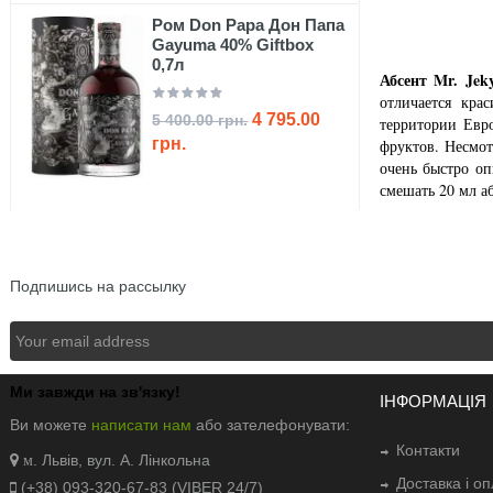
Ром Don Papa Дон Папа
Gayuma 40% Giftbox
0,7л
Абсент Mr. Jeky
отличается кра
4 795.00
5 400.00 грн.
территории Евр
грн.
фруктов. Несмот
очень быстро оп
смешать 20 мл а
NEWSLETTER
Подпишись на рассылку
Ми завжди на зв'язку!
ІНФОРМАЦІЯ
Ви можете
написати нам
або зателефонувати:
Контакти
. Львів, вул. А. Лінкольна
м
Доставка і о
(+38) 093-320-67-83 (VIBER 24/7)