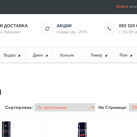
Войти
ил
АЯ ДОСТАВКА
АКЦИИ
093 320 
по Украине
скидки до -25%
с 10-00 
Водка
Джин
Коньяк
Ликер
Ром
l
Сортировка:
На Странице: