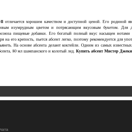
ll
отличается хорошим качеством и доступной ценой. Его родиной яв
сивым изумрудным цветом и потрясающим вкусовым букетом. Для д
осоюза пищевые добавки. Его богатый полный вкус насыщен нотами
ря на его крепость, пьется абсент легко, поэтому рекомендуется для уп
ьянеть. На основе абсента делают коктейли. Одним из самых известных
Купить абсент Мистер Джек
бсента, 80 мл шампанского и колотый лед.
плата