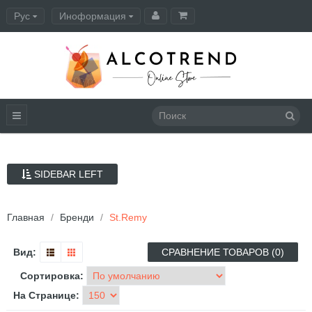
Рус
Иноформация
Оформление заказа
SIDEBAR LEFT
Главная
Бренди
St.Remy
Вид:
СРАВНЕНИЕ ТОВАРОВ (0)
Сортировка:
На Странице: