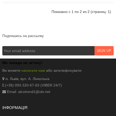
Показано с 1 по 2 из 2 (страниц: 1)
NEWSLETTER
Подпишись на рассылку
Ми завжди на зв'язку!
Ви можете
написати нам
або зателефонувати:
. Львів, вул. А. Лінкольна
м
(+38) 093-320-67-83 (VIBER 24/7)
Email: alcotrend1@ukr.net
ІНФОРМАЦІЯ