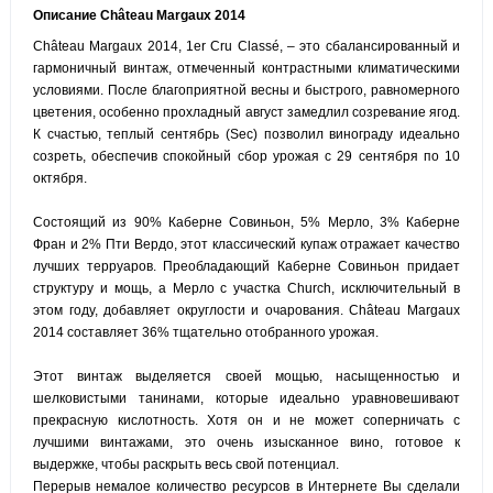
Описание Château Margaux 2014
Château Margaux 2014, 1er Cru Classé, – это сбалансированный и
гармоничный винтаж, отмеченный контрастными климатическими
условиями. После благоприятной весны и быстрого, равномерного
цветения, особенно прохладный август замедлил созревание ягод.
К счастью, теплый сентябрь (Sec) позволил винограду идеально
созреть, обеспечив спокойный сбор урожая с 29 сентября по 10
октября.
Состоящий из 90% Каберне Совиньон, 5% Мерло, 3% Каберне
Фран и 2% Пти Вердо, этот классический купаж отражает качество
лучших терруаров. Преобладающий Каберне Совиньон придает
структуру и мощь, а Мерло с участка Church, исключительный в
этом году, добавляет округлости и очарования. Château Margaux
2014 составляет 36% тщательно отобранного урожая.
Этот винтаж выделяется своей мощью, насыщенностью и
шелковистыми танинами, которые идеально уравновешивают
прекрасную кислотность. Хотя он и не может соперничать с
лучшими винтажами, это очень изысканное вино, готовое к
выдержке, чтобы раскрыть весь свой потенциал.
Перерыв немалое количество ресурсов в Интернете Вы сделали