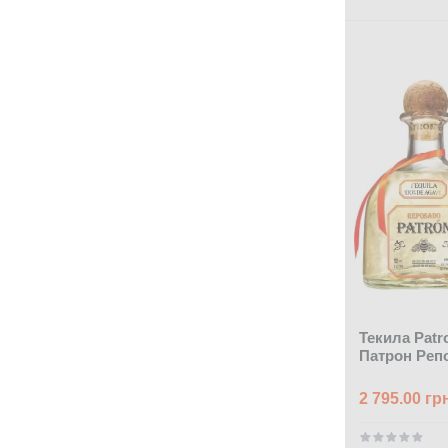
Текила Patr
Патрон Репо
2 795.00 гр