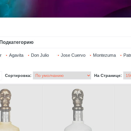
Подкатегорию
r
Agavita
Don Julio
Jose Cuervo
Montezuma
Pat
Сортировка:
На Странице: