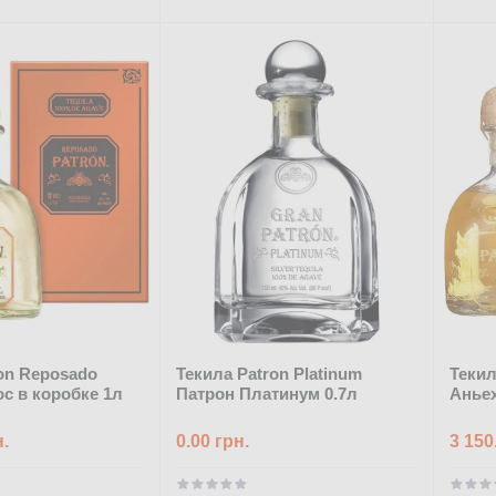
on Reposado
Текила Patron Platinum
Текил
с в коробке 1л
Патрон Платинум 0.7л
Аньех
н.
0.00 грн.
3 150