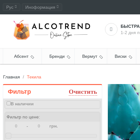
Рус
Иноформация
Оформление заказа
БЫСТР
1-2 дня 
Абсент
Бренди
Вермут
Виски
Главная
Текила
Фильтр
Очистить
В наличии
Фильтр по цене:
-
грн.