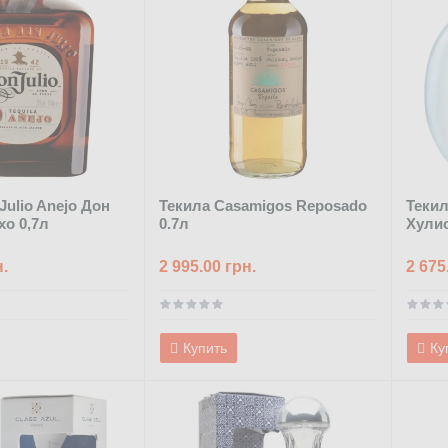
Julio Anejo Дон
Текила Casamigos Reposado
Текил
хо 0,7л
0.7л
Хулио
н.
2 995.00 грн.
2 675
Купить
Ку