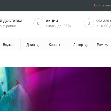
Войти
ил
АЯ ДОСТАВКА
АКЦИИ
093 320 
по Украине
скидки до -25%
с 10-00 
Водка
Джин
Коньяк
Ликер
Ром