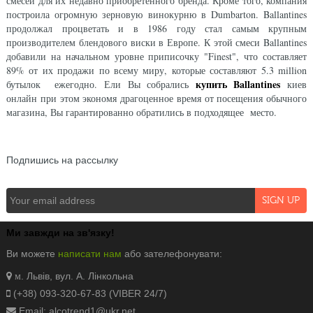
смесей для их недавно приобретенного бренда. Кроме того, компания
построила огромную зерновую винокурню в Dumbarton. Ballantines
продолжал процветать и в 1986 году стал самым крупным
производителем блендового виски в Европе. К этой смеси Ballantines
добавили на начальном уровне приписочку "Finest", что составляет
89% от их продажи по всему миру, которые составляют 5.3 million
купить Ballantines
бутылок ежегодно. Ели Вы собрались
киев
онлайн при этом экономя драгоценное время от посещения обычного
магазина, Вы гарантированно обратились в подходящее место.
NEWSLETTER
Подпишись на рассылку
Ми завжди на зв'язку!
Ви можете
написати нам
або зателефонувати:
. Львів, вул. А. Лінкольна
м
(+38) 093-320-67-83 (VIBER 24/7)
Email: alcotrend1@ukr.net