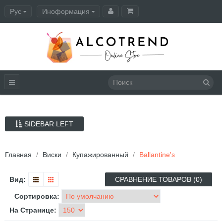
Рус
Иноформация
Оформление заказа
SIDEBAR LEFT
Главная
Виски
Купажированный
Ballantine's
Вид:
СРАВНЕНИЕ ТОВАРОВ (0)
Сортировка:
На Странице: