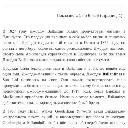
Показано с 1 по 6 из 6 (страниц: 1)
В 1827 году Джордж Ballantine создал продуктовый магазин в
Эдинбурге. Его продукция включала в себя выбор виски и спиртных
напитков. Джордж создал новый магазин в Глазго в 1865 году, он
считал в него будет более выгодное расположение. Джордж назначил
своего сына Арчибальда управляющим в Эдинбурге. В то же время
Джордж Ballantine и начал создавать свои собственные смеси.
Продажи были благоприятными и Ballantine и в бизнес вошел еще
Ballantines
один сын, Джордж-младший - таким образом, Джордж
и
Son Ltd появилась на свет. Они начали экспортировать свою
продукцию и бизнес пошел вверх, от силы в силу бизнес остался под
присмотром Джорджа-младшего до 1919 года, когда Барклай и
МакКинлей приобрели бизнес. Именно с этого момента, Ballantines
действительно начал зарождать жизнеспособный бренд.
В 1937 году Hiram Walker Gooderham & Worts стала держателем
контрольного пакета акций, а впоследствии приобрела винокурни
Glenburgie и Miltonduff, чтобы обеспечить бесперебойную поставку