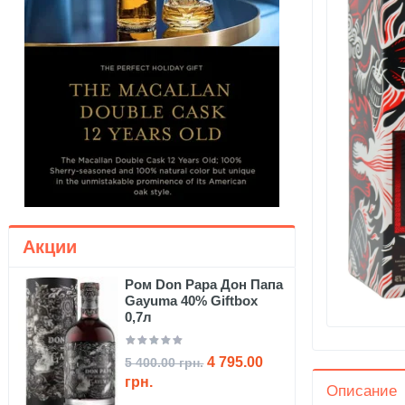
Акции
Ром Don Papa Дон Папа
Gayuma 40% Giftbox
0,7л
4 795.00
5 400.00 грн.
грн.
Описание