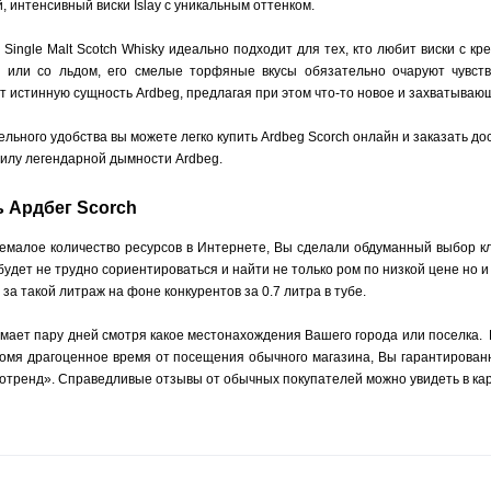
 интенсивный виски Islay с уникальным оттенком.
 Single Malt Scotch Whisky идеально подходит для тех, кто любит виски с кр
й или со льдом, его смелые торфяные вкусы обязательно очаруют чувст
 истинную сущность Ardbeg, предлагая при этом что-то новое и захватываю
льного удобства вы можете легко купить Ardbeg Scorch онлайн и заказать д
силу легендарной дымности Ardbeg.
ь Ардбег Scorch
емалое количество ресурсов в Интернете, Вы сделали обдуманный выбор кл
будет не трудно сориентироваться и найти не только ром по низкой цене но 
 за такой литраж на фоне конкурентов за 0.7 литра в тубе.
имает пару дней смотря какое местонахождения Вашего города или поселка.
номя драгоценное время от посещения обычного магазина, Вы гарантированн
отренд». Справедливые отзывы от обычных покупателей можно увидеть в кар