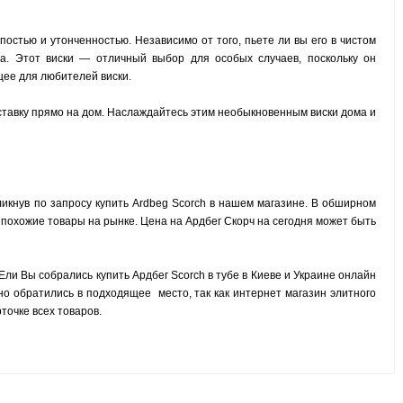
епостью и утонченностью. Независимо от того, пьете ли вы его в чистом
ва. Этот виски — отличный выбор для особых случаев, поскольку он
щее для любителей виски.
оставку прямо на дом. Наслаждайтесь этим необыкновенным виски дома и
икнув по запросу купить Ardbeg
Scorch
в нашем магазине. В обширном
и похожие товары на рынке. Цена на Ардбег Скорч на сегодня может быть
 Ели Вы собрались купить Ардбег
Scorch
в тубе в Киеве и Украине онлайн
о обратились в подходящее место, так как интернет магазин элитного
точке всех товаров.