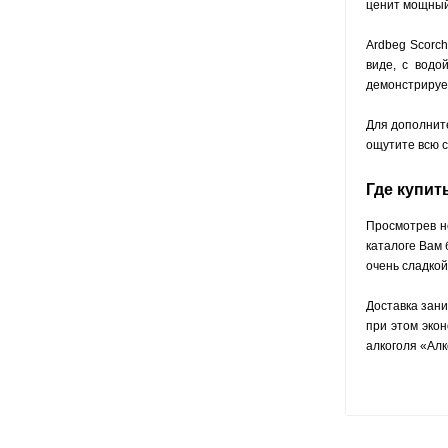
ценит мощный,
Ardbeg Scorch
виде, с водо
демонстрирует
Для дополните
ощутите всю 
Где купит
Просмотрев н
каталоге Вам 
очень сладкой
Доставка зан
при этом эко
алкоголя «Алк