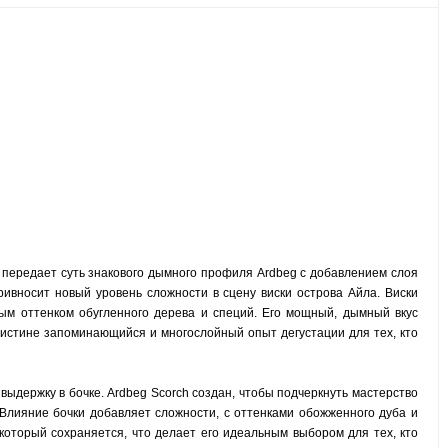
е передает суть знакового дымного профиля Ardbeg с добавлением слоя
ривносит новый уровень сложности в сцену виски острова Айла. Виски
ым оттенком обугленного дерева и специй. Его мощный, дымный вкус
оистине запоминающийся и многослойный опыт дегустации для тех, кто
 выдержку в бочке. Ardbeg Scorch создан, чтобы подчеркнуть мастерство
 Влияние бочки добавляет сложности, с оттенками обожженного дуба и
оторый сохраняется, что делает его идеальным выбором для тех, кто