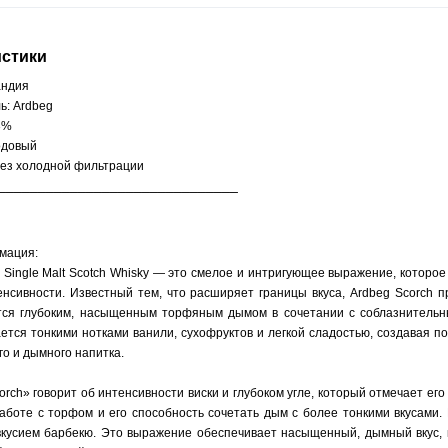
истики
андия
ь: Ardbeg
3%
одовый
без холодной фильтрации
______________________________
мация:
 Single Malt Scotch Whisky — это смелое и интригующее выражение, которо
енсивности. Известный тем, что расширяет границы вкуса, Ardbeg Scorch п
тся глубоким, насыщенным торфяным дымом в сочетании с соблазнительн
ется тонкими нотками ванили, сухофруктов и легкой сладостью, создавая п
о и дымного напитка.
rch» говорит об интенсивности виски и глубоком угле, который отмечает его
работе с торфом и его способность сочетать дым с более тонкими вкусами.
вкусием барбекю. Это выражение обеспечивает насыщенный, дымный вкус, к