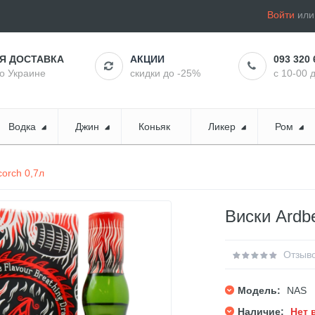
Войти
ил
АЯ ДОСТАВКА
АКЦИИ
093 320 
по Украине
скидки до -25%
с 10-00 
Водка
Джин
Коньяк
Ликер
Ром
orch 0,7л
Виски Ardb
Отзыво
Модель:
NAS
Наличие:
Нет 