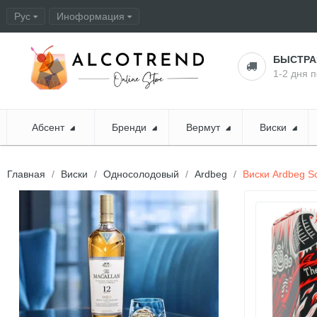
Рус
Иноформация
Оформление заказа
БЫСТР
1-2 дня 
Абсент
Бренди
Вермут
Виски
Главная
Виски
Односолодовый
Ardbeg
Виски Ardbeg Sc