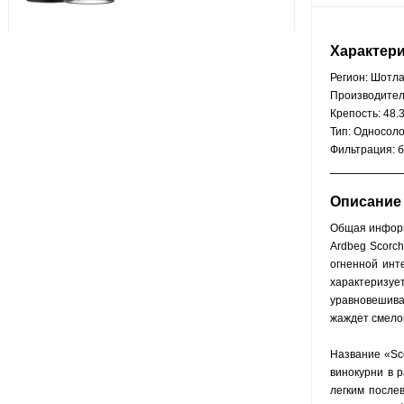
Характер
Регион: Шотл
Производител
Крепость: 48.
Тип: Односол
Фильтрация: 
__________
Описание
Общая инфор
Ardbeg Scorch
огненной инт
характеризуе
уравновешива
жаждет смелог
Название «Sco
винокурни в 
легким после