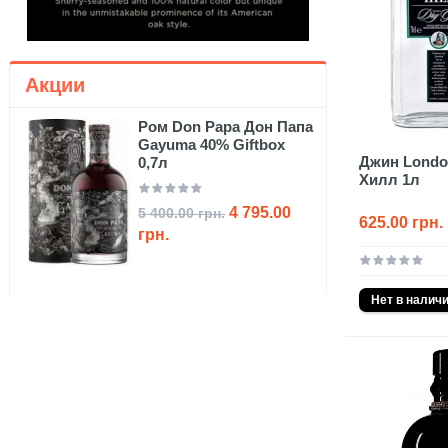
Акции
Ром Don Papa Дон Папа
Gayuma 40% Giftbox
Джин London
0,7л
Хилл 1л
4 795.00
5 400.00 грн.
625.00 грн.
грн.