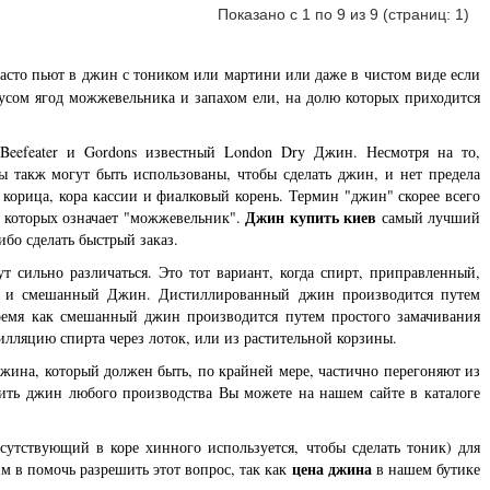
Показано с 1 по 9 из 9 (страниц: 1)
часто пьют в джин с тоником или мартини или даже в чистом виде если
сом ягод можжевельника и запахом ели, на долю которых приходится
Beefeater и Gordons известный London Dry Джин. Несмотря на то,
такж могут быть использованы, чтобы сделать джин, и нет предела
 корица, кора кассии и фиалковый корень. Термин "джин" скорее всего
Джин купить киев
з которых означает "можжевельник".
самый лучший
ибо сделать быстрый заказ.
т сильно различаться. Это тот вариант, когда спирт, приправленный,
ин и смешанный Джин. Дистиллированный джин производится путем
ремя как смешанный джин производится путем простого замачивания
илляцию спирта через лоток, или из растительной корзины.
джина, который должен быть, по крайней мере, частично перегоняют из
упить джин любого производства Вы можете на нашем сайте в каталоге
утствующий в коре хинного используется, чтобы сделать тоник) для
цена джина
 в помочь разрешить этот вопрос, так как
в нашем бутике