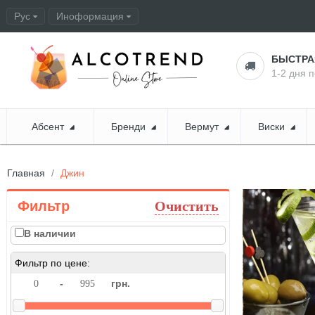
Рус
Иноформация
Оформление заказа
БЫСТР
1-2 дня 
Абсент
Бренди
Вермут
Виски
Главная
Джин
Фильтр
Очистить
В наличии
Фильтр по цене:
-
грн.