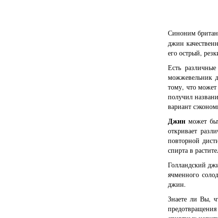
Синоним британ
джин качествен
его острый, рез
Есть различные
можжевельник д
тому, что может
получил названи
вариант сэкономи
Джин
может быт
откривает разл
повторной дист
спирта в растит
Голландский джи
ячменного солод
джин.
Знаете ли Вы, 
предотвращения 