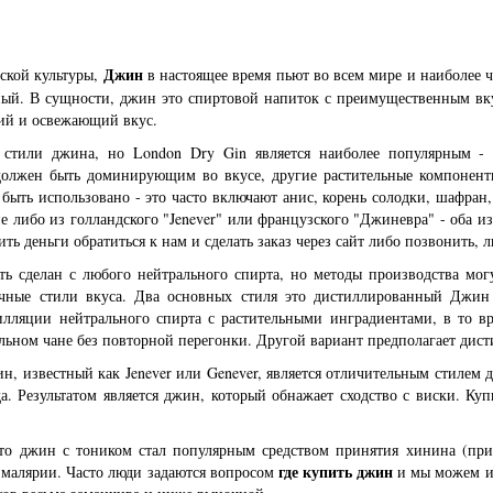
ской культуры,
в настоящее время пьют во всем мире и наиболее 
Джин
ный. В сущности, джин это спиртовой напиток с преимущественным вку
кий и освежающий вкус.
 стили джина, но London Dry Gin является наиболее популярным - 
олжен быть доминирующим во вкусе, другие растительные компоненты 
 быть использовано - это часто включают анис, корень солодки, шафран,
е либо из голландского "Jenever" или французского "Джиневра" - оба и
ть деньги обратиться к нам и сделать заказ через сайт либо позвонить, л
ь сделан с любого нейтрального спирта, но методы производства могу
ичные стили вкуса. Два основных стиля это дистиллированный Дж
илляции нейтрального спирта с растительными инградиентами, в то в
ельном чане без повторной перегонки. Другой вариант предполагает дист
н, известный как Jenever или Genever, является отличительным стилем 
а. Результатом является джин, который обнажает сходство с виски. К
что джин с тоником стал популярным средством принятия хинина (прис
где купить джин
малярии. Часто люди задаются вопросом
и мы можем им