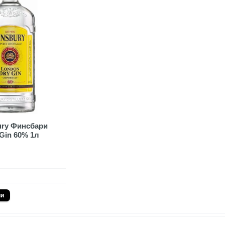
ury Финсбари
Gin 60% 1л