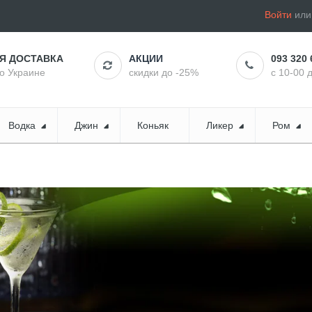
Войти
ил
АЯ ДОСТАВКА
АКЦИИ
093 320 
по Украине
скидки до -25%
с 10-00 
Водка
Джин
Коньяк
Ликер
Ром