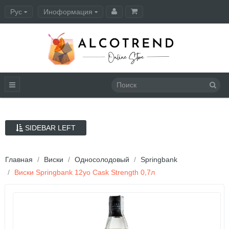
Рус
Иноформация
Оформление заказа
SIDEBAR LEFT
Главная
Виски
Односолодовый
Springbank
Виски Springbank 12yo Cask Strength 0,7л