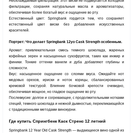
Неохлаждаемая фильтрация: этот виски не подвергается холодной
фильтрации, сохраняя натуральные масла и ароматизаторы,
обеспечивая более богатый вкус и ощущение во рту.
Естественный цвет: Springbank гордится тем, что сохраняет
естественный цвет виски без добавления искусственных
красителей.
Портрет: Что делает Springbank 12yo Cask Strength особенным.
Аромат: привлекательная смесь темного шоколада, жареных
кофейных зерен и насыщенных сухофруктов, таких как инжир и
финики. Тонкие оттенки ванили и дуба добавляют глубины и
сложности.
Вкус: насыщенное ощущение со слоями вкуса. Ожидайте нот
медовых орехов, ириски и ноток корицы, сбалансированных
кремовой текстурой. Влияние бочковой крепости очевидно,
обеспечивая мощное, но гладкое ощущение во рту.
Послевкусие: долгое и согревающее, с продолжительными нотками
специй, темного шоколада и нежной дымностью, перекликающейся
с традиционными методами винокурни.
Где купить Спрингбенк Каск Стренс 12 летний
Springbank 12 Year Old Cask Strength — выдающееся вино одной из