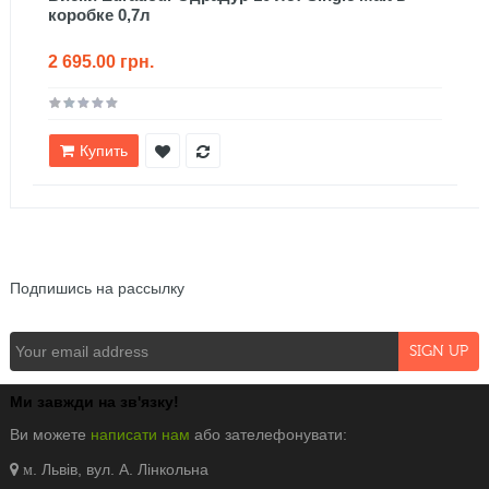
коробке 0,7л
2 695.00 грн.
Купить
NEWSLETTER
Подпишись на рассылку
Ми завжди на зв'язку!
Ви можете
написати нам
або зателефонувати:
. Львів, вул. А. Лінкольна
м