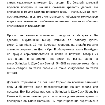
самых уважаемых винокурен Шотландии. Его богатый, сложный
вкусовой профиль и мощная бочковая крепость делают его
обязательным для каждого ценителя виски. Независимо от того,
наслаждаетесь ли вы им в чистом виде, с небольшим количеством
воды или в сочетании с любимыми напитками, этот виски обещает
незабываемые впечатления.
Просмотрев
немалое количество ресурсов в Интернете Вы
сделали обдуманный выбор кликнув по запросу купить
виски Спрингбанк 12 лет Бочковая крепость на онлайн магазин
элитного спиртного из Дьюти Фри. В обширном каталоге Вам будет
не трудно сориентироваться и найти и похожие товары из
"Шотландии" в категории на Виски на рынке. Цена на
виски Springbank 12yo Cask Strength 54-58% на сегодня может быть
очень сладкой за такой оббьем на фоне конкурентов за такой
литраж.
Доставка Спрингбенк 12 лет Каск Стренс по времени занимает
пару дней смотря какое местонахождения Вашего города или
поселка. Ели Вы собрались купить Springbank 12yo Cask Strength в
Киеве и Украине онлайн при этом экономя драгоценное время от
посещения обычного магазина, Вы гарантированно обратились в