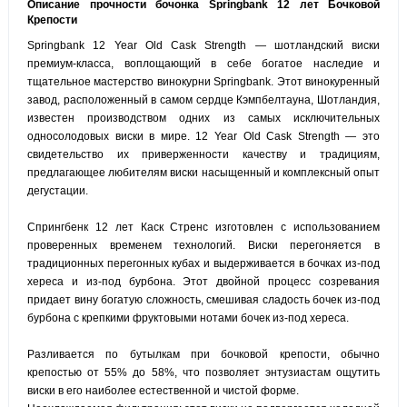
Описание прочности бочонка Springbank 12 лет Бочковой
Крепости
Springbank 12 Year Old Cask Strength — шотландский виски
премиум-класса, воплощающий в себе богатое наследие и
тщательное мастерство винокурни Springbank. Этот винокуренный
завод, расположенный в самом сердце Кэмпбелтауна, Шотландия,
известен производством одних из самых исключительных
односолодовых виски в мире. 12 Year Old Cask Strength — это
свидетельство их приверженности качеству и традициям,
предлагающее любителям виски насыщенный и комплексный опыт
дегустации.
Спрингбенк 12 лет Каск Стренс изготовлен с использованием
проверенных временем технологий. Виски перегоняется в
традиционных перегонных кубах и выдерживается в бочках из-под
хереса и из-под бурбона. Этот двойной процесс созревания
придает вину богатую сложность, смешивая сладость бочек из-под
бурбона с крепкими фруктовыми нотами бочек из-под хереса.
Разливается по бутылкам при бочковой крепости, обычно
крепостью от 55% до 58%, что позволяет энтузиастам ощутить
виски в его наиболее естественной и чистой форме.