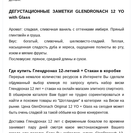
ДЕГУСТАЦИОННЫЕ ЗАМЕТКИ GLENDRONACH 12 YO
with Glass
Аромат: сладкая, сливочная ваниль с оттенками имбиря. Пряный
глинтвейн и груша.
Вкус: богатый, сливочный, шелковисто-гладкий. Теплая,
насыщенная сладость дуба и хереса, ощущение полноты во рту,
изюм и мягкие фрукты.
Послевкусие: пряное, средней длины и сухое.
Где купить Глендронах 12-летний + Стакан в коробке
Перерыв немалое количество ресурсов в Интернете Вы сделали
обдуманный выбор кликнув по запросу купить набор виски
Глендронах 12 лет + стакан на онлайн магазин элитного спиртного.
В обширном каталоге Вам будет не трудно сориентироваться и
найти и похожие товары из "Шотландии" в категории на Виски на
рынке. Цена GlenDronach Original 12 YO + Glass на сегодня может
быть очень сладкой за такой оббьем на фоне конкурентов.
Доставка Глендронах 12 лет с фирменным бокалом по времени
занимает пару дней смотря какое местонахождения Вашего