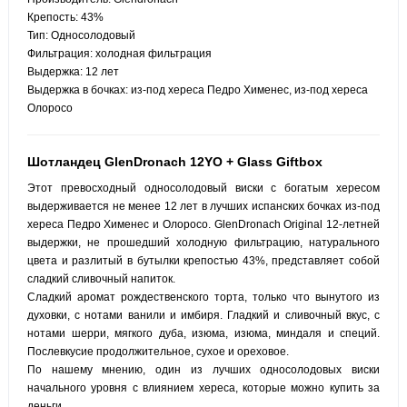
Крепость: 43%
Тип: Односолодовый
Фильтрация: холодная фильтрация
Выдержка: 12 лет
Выдержка в бочках: из-под хереса Педро Хименес, из-под хереса
Олоросо
Шотландец GlenDronach 12YO + Glass Giftbox
Этот превосходный односолодовый виски с богатым хересом
выдерживается не менее 12 лет в лучших испанских бочках из-под
хереса Педро Хименес и Олоросо. GlenDronach Original 12-летней
выдержки, не прошедший холодную фильтрацию, натурального
цвета и разлитый в бутылки крепостью 43%, представляет собой
сладкий сливочный напиток.
Сладкий аромат рождественского торта, только что вынутого из
духовки, с нотами ванили и имбиря. Гладкий и сливочный вкус, с
нотами шерри, мягкого дуба, изюма, изюма, миндаля и специй.
Послевкусие продолжительное, сухое и ореховое.
По нашему мнению, один из лучших односолодовых виски
начального уровня с влиянием хереса, которые можно купить за
деньги.