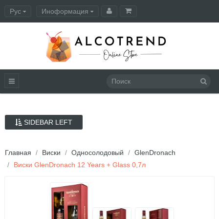
Рус
Иноформация
Оформление заказа
SIDEBAR LEFT
Главная
Виски
Односолодовый
GlenDronach
Виски GlenDronach 12 Years + Glass 0,7л