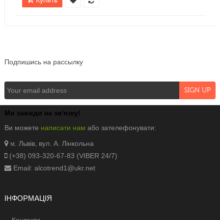
Купить
NEWSLETTER
Подпишись на рассылку
Ми завжди на зв'язку!
Ви можете
написати нам
або зателефонувати:
. Львів, вул. А. Лінкольна
м
(+38) 093-320-67-83 (VIBER 24/7)
Email: alcotrend1@ukr.net
ІНФОРМАЦІЯ