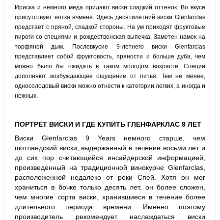
Ириска и немного меда придают виски сладкий оттенок.
Во вкусе
присутствует нотка ячменя.
Здесь десятилетний виски Glenfarclas
предстает с пряной, сладкой стороны.
На ум приходят фруктовые
пироги со специями и рождественская выпечка.
Заметен намек на
торфяной дым.
Послевкусие 9-летнего виски Glenfarclas
представляет собой фруктовость, пряности и больше дуба, чем
можно было бы ожидать в таком молодом возрасте.
Специи
дополняют возбуждающее ощущение от питья.
Тем не менее,
односолодовый виски можно отнести к категории легких, а иногда и
нежных.
ПОРТРЕТ
ВИСКИ
И ГДЕ КУПИТЬ ГЛЕНФАРКЛАС 9 ЛЕТ
Виски Glenfarclas 9 Years немного старше, чем
шотландский виски, выдержанный в течение восьми лет и
до сих пор считающийся инсайдерской информацией,
произведенный на традиционной винокурне Glenfarclas,
расположенной недалеко от реки Спей.
Хотя он мог
храниться в бочке только десять лет, он более сложен,
чем многие сорта виски, хранившиеся в течение более
длительного периода времени.
Именно поэтому
производитель рекомендует наслаждаться виски