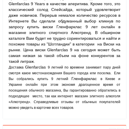
Glenfarclas 9 Years в качестве аперитива.
Кроме того, это
классический солод Спейсайда, который удовлетворит
даже новичков.
Перерыв немалое количество ресурсов в
Интернете Вы сделали обдуманный выбор кликнув по
запросу купить виски
Гленфарклас 9
лет онлайн в
магазине элитного спиртного Алкотренд. В обширном
каталоге Вам будет не трудно сориентироваться и найти и
похожие товары из "Шотландии" в категории на Виски на
рынке. Цена виски
Glenfarclas 9
на сегодня может быть
самая низкая за такой
объем
на фоне конкурентов за
такой литраж.
Glenfarclas
Доставка
9 летний по времени занимает пару дней
смотря какое местонахождения Вашего города или поселка. Ели
Гленфарклас
Вы собрались купить 9 летний
в Киеве и
Украине онлайн при этом экономя драгоценное время от
посещения обычного магазина, Вы гарантированно обратились в
подходящее место, так как интернет магазин элитного алкоголя
«Алкотренд». Справедливые отзывы от обычных покупателей
можно увидеть в карточке всех товаров.