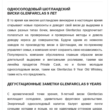
ОДНОСОЛОДОВЫЙ ШОТЛАНДСКИЙ
ВИСКИ GLENFARCLAS 9 ЛЕТ
В то время как многие шотландские винокурни в настоящее время
открывают новые горизонты и доводят свой виски до выдержки в
самых разных типах бочек, винокурня Glenfarclas предпочитает
полагаться на проверенные и проверенные методы и довела
доводку хереса до совершенства.
Будучи одним из немногих
заводов по производству виски в Шотландии, им по-прежнему
управляет семья, и компания хочет сохранить свою независимость.
Популярность компании обусловлена ​​главным образом виски
длительной выдержки и винтажными розливами, такими как
линейка продуктов Private Cask, но и более молодым
односолодовым виски, таким как Glenfarclas 9 Year Old Whiskey,
также есть что предложить.
ДЕГУСТАЦИОННЫЕ ЗАМЕТКИ GLENFARCLAS 9 YEARS
С ароматической точки зрения, 9-летний виски Glenfarclas
воплощает солодовое, удивительно фруктовое удовольствие.
Энергичный односолодовый напиток балует аромат почти
сочными нотками и ясным, но не навязчивым оттенком шерри.