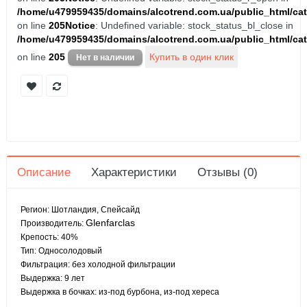
/home/u479959435/domains/alcotrend.com.ua/public_html/cat
on line
205
Notice
: Undefined variable: stock_status_bl_close in
/home/u479959435/domains/alcotrend.com.ua/public_html/cat
on line
205
Описание
Характеристики
Отзывы (0)
Регион: Шотландия, Спейсайд
Glenfarclas
Производитель:
Крепость: 40%
Тип: Односолодовый
Фильтрация: без холодной фильтрации
Выдержка: 9 лет
Выдержка в бочках: из-под бурбона, из-под хереса