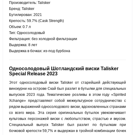
Производитель: Talisker
Бренд: Talisker
Бутилирован: 2021
Крепость: 59.7% (Cask Strength)
Объем: 0.7 л
Тип: Односолодовый
Фильтрация: без холодной фильтрации
Выдержка: 8 лет
Выдержка в бочках: из-под бурбона
Односолодовый Шотландский виски Talisker
Special Release 2023
Этот односолодовый виски Talisker от старейшей действующей
винокурни на острове Скай был разлит в бутылки для специальных
выпусков 2023 года. Тематические розливы в этом году «Spirited
Xchange» представляют собой межкультурное сотрудничество с
рядом выражений односолодового виски, вдохновленных странами
со всего мира. Эта серия оригинальных бутылок увековечивает
культовых персонажей виски с любопытством, страстью и вкусом.
Специальный выпуск Talisker был разлит по бутылкам при
бочковой крепости 59,7% и выдержан в тройной комбинации бочек