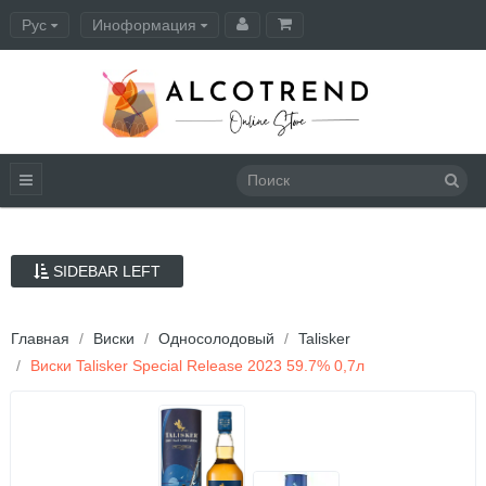
Рус
Иноформация
Оформление заказа
SIDEBAR LEFT
Главная
Виски
Односолодовый
Talisker
Виски Talisker Special Release 2023 59.7% 0,7л