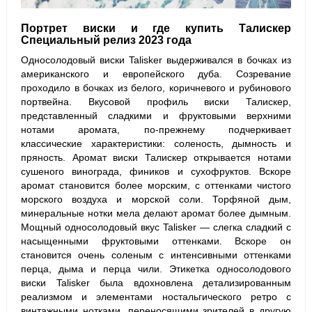
Портрет виски и
где купить Талискер
Специальный релиз 2023 года
Односолодовый виски Talisker выдерживался в бочках из
американского и европейского дуба. Созревание
проходило в бочках из белого, коричневого и рубинового
портвейна. Вкусовой профиль виски Талискер,
представленный сладкими и фруктовыми верхними
нотами аромата, по-прежнему подчеркивает
классические характеристики: соленость, дымность и
пряность. Аромат виски Талискер открывается нотами
сушеного винограда, фиников и сухофруктов. Вскоре
аромат становится более морским, с оттенками чистого
морского воздуха и морской соли. Торфяной дым,
минеральные нотки мела делают аромат более дымным.
Мощный односолодовый вкус Talisker — слегка сладкий с
насыщенными фруктовыми оттенками. Вскоре он
становится очень соленым с интенсивными оттенками
перца, дыма и перца чили. Этикетка односолодового
виски Talisker была вдохновлена детализированным
реализмом и элементами ностальгического ретро с
винтажными нотками, переносящими зрителей в другую