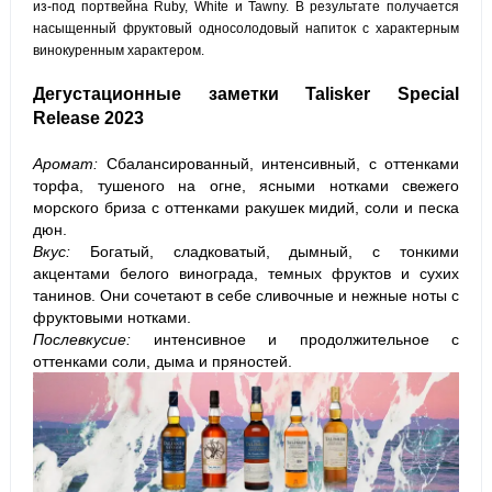
из-под портвейна Ruby, White и Tawny. В результате получается
насыщенный фруктовый односолодовый напиток с характерным
винокуренным характером.
Дегустационные заметки Talisker Special
Release 2023
Аромат:
Сбалансированный, интенсивный, с оттенками
торфа, тушеного на огне, ясными нотками свежего
морского бриза с оттенками ракушек мидий, соли и песка
дюн.
Вкус:
Богатый, сладковатый, дымный, с тонкими
акцентами белого винограда, темных фруктов и сухих
танинов. Они сочетают в себе сливочные и нежные ноты с
фруктовыми нотками.
Послевкусие:
интенсивное и продолжительное с
оттенками соли, дыма и пряностей.