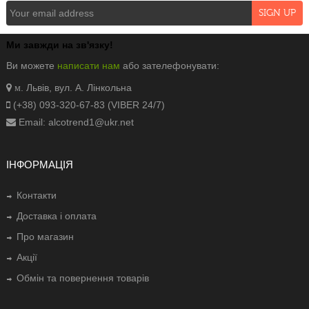
Ми завжди на зв'язку!
Ви можете
написати нам
або зателефонувати:
. Львів, вул. А. Лінкольна
м
(+38) 093-320-67-83 (VIBER 24/7)
Email: alcotrend1@ukr.net
ІНФОРМАЦІЯ
Контакти
Доставка і оплата
Про магазин
Акції
Обмін та повернення товарів