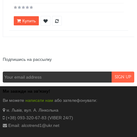
Купить
NEWSLETTER
Подпишись на рассылку
Ми завжди на зв'язку!
Ви можете
написати нам
або зателефонувати:
. Львів, вул. А. Лінкольна
м
(+38) 093-320-67-83 (VIBER 24/7)
Email: alcotrend1@ukr.net