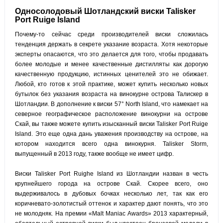
Односолодовый Шотландский виски Talisker
Port Ruige Island
Почему-то сейчас среди производителей виски сложилась
тенденция держать в секрете указание возраста. Хотя некоторые
эксперты опасаются, что это делается для того, чтобы продавать
более молодые и менее качественные дистилляты как дорогую
качественную продукцию, истинных ценителей это не обижает.
Любой, кто готов к этой практике, может купить несколько новых
бутылок без указания возраста на винокурне острова Талискер в
Шотландии. В дополнение к виски 57° North Island, что намекает на
северное географическое расположение винокурни на острове
Скай, вы также можете купить изысканный виски Talisker Port Ruige
Island. Это еще одна дань уважения производству на острове, на
котором находится всего одна винокурня. Talisker Storm,
выпущенный в 2013 году, также вообще не имеет цифр.
Виски Talisker Port Ruighe Island из Шотландии назван в честь
крупнейшего города на острове Скай. Скорее всего, оно
выдерживалось в дубовых бочках несколько лет, так как его
коричневато-золотистый оттенок и характер дают понять, что это
не молодняк. На премии «Malt Maniac Awards» 2013 характерный,