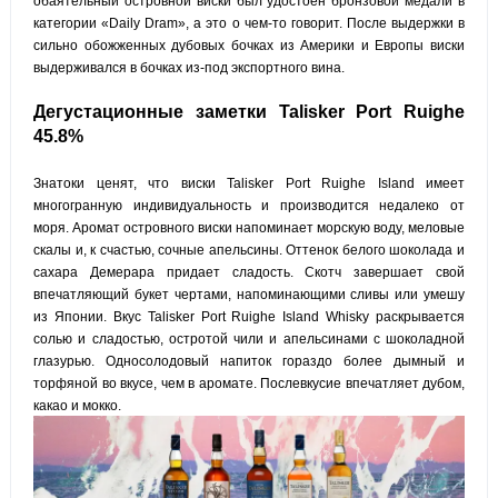
обаятельный островной виски был удостоен бронзовой медали в
категории «Daily Dram», а это о чем-то говорит. После выдержки в
сильно обожженных дубовых бочках из Америки и Европы виски
выдерживался в бочках из-под экспортного вина.
Дегустационные заметки Talisker Port Ruighe
45.8%
Знатоки ценят, что виски Talisker Port Ruighe Island имеет
многогранную индивидуальность и производится недалеко от
моря. Аромат островного виски напоминает морскую воду, меловые
скалы и, к счастью, сочные апельсины. Оттенок белого шоколада и
сахара Демерара придает сладость. Скотч завершает свой
впечатляющий букет чертами, напоминающими сливы или умешу
из Японии. Вкус Talisker Port Ruighe Island Whisky раскрывается
солью и сладостью, остротой чили и апельсинами с шоколадной
глазурью. Односолодовый напиток гораздо более дымный и
торфяной во вкусе, чем в аромате. Послевкусие впечатляет дубом,
какао и мокко.