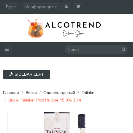
Рус
Иноформация
Оформление заказа
SIDEBAR LEFT
Главная
Виски
Односолодовый
Talisker
Виски Talisker Port Ruighe 45,8% 0,7л