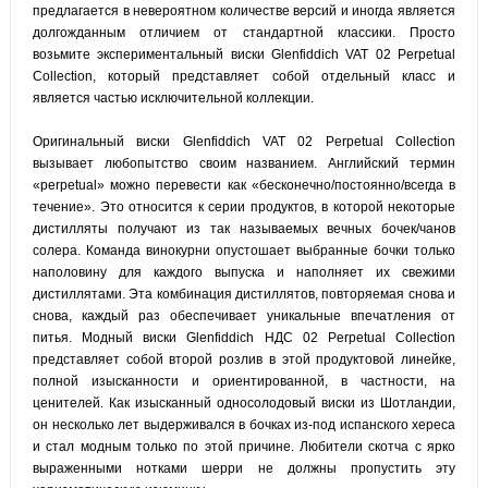
предлагается в невероятном количестве версий и иногда является
долгожданным отличием от стандартной классики. Просто
возьмите экспериментальный виски Glenfiddich VAT 02 Perpetual
Collection, который представляет собой отдельный класс и
является частью исключительной коллекции.
Оригинальный виски Glenfiddich VAT 02 Perpetual Collection
вызывает любопытство своим названием. Английский термин
«perpetual» можно перевести как «бесконечно/постоянно/всегда в
течение». Это относится к серии продуктов, в которой некоторые
дистилляты получают из так называемых вечных бочек/чанов
солера. Команда винокурни опустошает выбранные бочки только
наполовину для каждого выпуска и наполняет их свежими
дистиллятами. Эта комбинация дистиллятов, повторяемая снова и
снова, каждый раз обеспечивает уникальные впечатления от
питья. Модный виски Glenfiddich НДС 02 Perpetual Collection
представляет собой второй розлив в этой продуктовой линейке,
полной изысканности и ориентированной, в частности, на
ценителей. Как изысканный односолодовый виски из Шотландии,
он несколько лет выдерживался в бочках из-под испанского хереса
и стал модным только по этой причине. Любители скотча с ярко
выраженными нотками шерри не должны пропустить эту