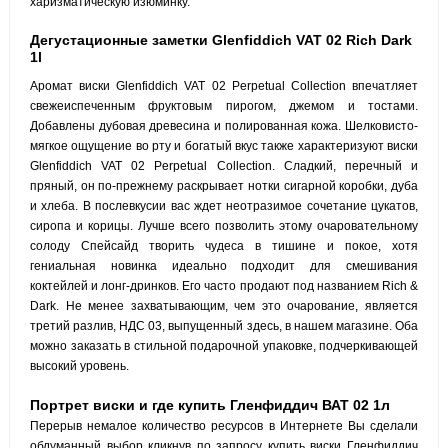
харизматическую изюминку.
Дегустационные заметки Glenfiddich VAT 02 Rich Dark
1l
Аромат виски Glenfiddich VAT 02 Perpetual Collection впечатляет
свежеиспеченным фруктовым пирогом, джемом и тостами.
Добавлены дубовая древесина и полированная кожа. Шелковисто-
мягкое ощущение во рту и богатый вкус также характеризуют виски
Glenfiddich VAT 02 Perpetual Collection. Сладкий, перечный и
пряный, он по-прежнему раскрывает нотки сигарной коробки, дуба
и хлеба. В послевкусии вас ждет неотразимое сочетание цукатов,
сиропа и корицы. Лучше всего позволить этому очаровательному
солоду Спейсайд творить чудеса в тишине и покое, хотя
гениальная новинка идеально подходит для смешивания
коктейлей и лонг-дринков. Его часто продают под названием Rich &
Dark. Не менее захватывающим, чем это очарование, является
третий разлив, НДС 03, выпущенный здесь, в нашем магазине. Оба
можно заказать в стильной подарочной упаковке, подчеркивающей
высокий уровень.
Портрет виски и где купить Гленфиддич ВАТ 02 1л
Перерыв немалое количество ресурсов в Интернете Вы сделали
обдуманный выбор кликнув по запросу купить виски Гленфиддич