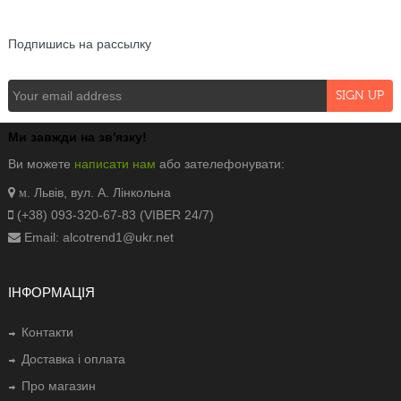
NEWSLETTER
Подпишись на рассылку
Ми завжди на зв'язку!
Ви можете
написати нам
або зателефонувати:
. Львів, вул. А. Лінкольна
м
(+38) 093-320-67-83 (VIBER 24/7)
Email: alcotrend1@ukr.net
ІНФОРМАЦІЯ
Контакти
Доставка і оплата
Про магазин