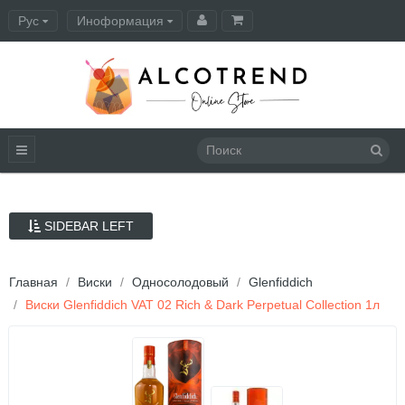
Рус
Иноформация
Оформление заказа
SIDEBAR LEFT
Главная
Виски
Односолодовый
Glenfiddich
Виски Glenfiddich VAT 02 Rich & Dark Perpetual Collection 1л