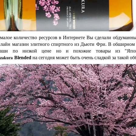
малое количество ресурсов в Интернете Вы сделали обдуманны
нлайн магазин элитного спиртного из Дьюти Фри. В обширном к
каши
по низкой цене но и похожие товары из "Япо
zakura
Blended
на сегодня может быть очень сладкой за такой об