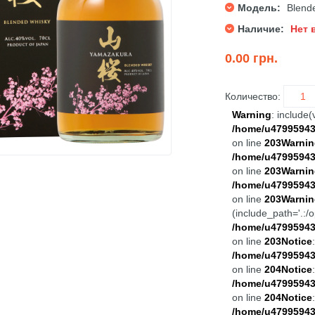
Модель:
Blend
Наличие:
Нет 
0.00 грн.
Количество:
Warning
: include
/home/u479959435
on line
203
Warnin
/home/u479959435
on line
203
Warnin
/home/u479959435
on line
203
Warnin
(include_path='.:/o
/home/u479959435
on line
203
Notice
/home/u479959435
on line
204
Notice
/home/u479959435
on line
204
Notice
/home/u479959435