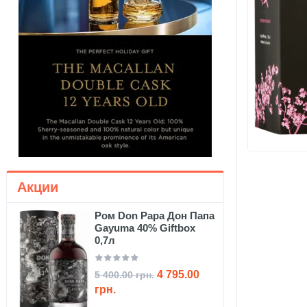
Акции
Ром Don Papa Дон Папа
Gayuma 40% Giftbox
0,7л
4 795.00
5 400.00 грн.
грн.