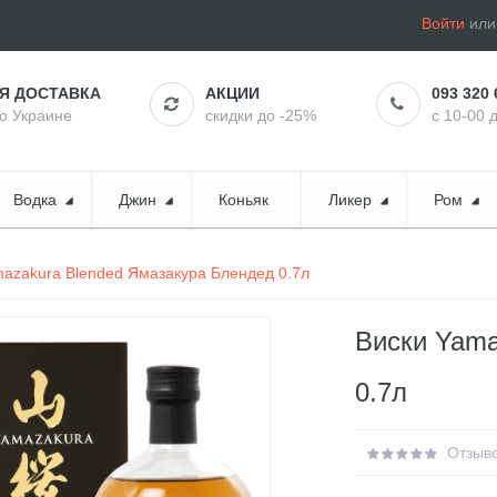
Войти
ил
АЯ ДОСТАВКА
АКЦИИ
093 320 
по Украине
скидки до -25%
с 10-00 
Водка
Джин
Коньяк
Ликер
Ром
mazakura Blended Ямазакура Блендед 0.7л
Виски Yama
0.7л
Отзыво