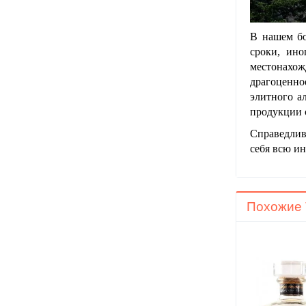
В нашем бо
сроки, ино
местонахо
драгоценно
элитного а
продукции с
Справедли
себя всю и
Похожие 