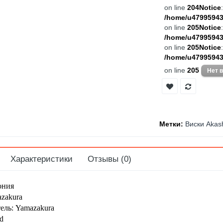
on line
204
Notice
/home/u479959435
on line
205
Notice
/home/u479959435
on line
205
Notice
/home/u479959435
on line
205
Метки:
Виски Akas
Характеристики
Отзывы (0)
ония
azakura
ель: Yamazakura
d