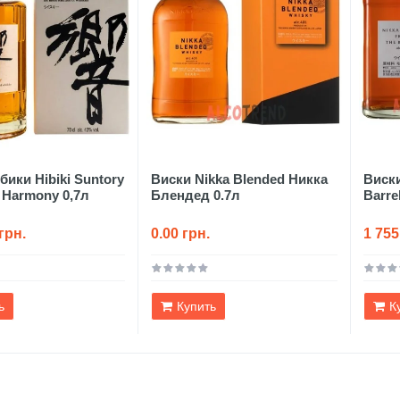
бики Hibiki Suntory
Виски Nikka Blended Никка
Виски
 Harmony 0,7л
Блендед 0.7л
Barre
грн.
0.00 грн.
1 755
ь
Купить
К