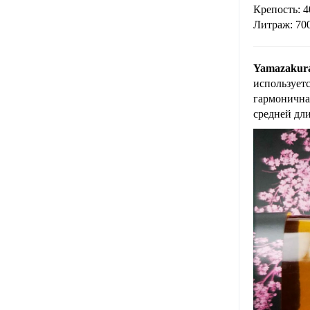
Крепость: 
Литраж: 70
Yamazakur
использует
гармоничная
средней дл