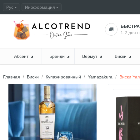
Рус
Иноформация
Оформление заказа
БЫСТР
1-2 дня 
Абсент
Бренди
Вермут
Виски
Главная
Виски
Купажированный
Yamazakura
Виски Ya