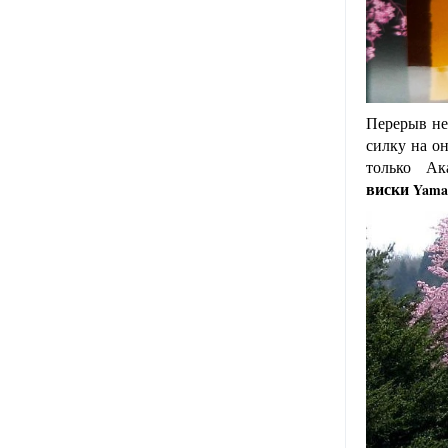
Перерыв не
силку на о
только
А
Yama
виски