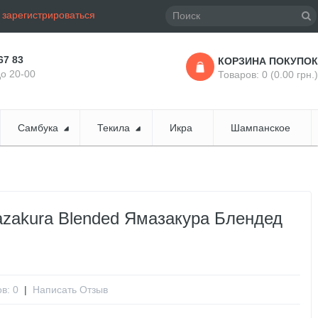
и
зарегистрироваться
67 83
КОРЗИНА ПОКУПОК
до 20-00
Товаров: 0 (0.00 грн.)
Самбука
Текила
Икра
Шампанское
zakura Blended Ямазакура Блендед
в: 0
|
Написать Отзыв