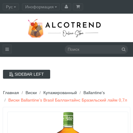
Рус
Иноформация
Оформление заказа
SIDEBAR LEFT
Главная
Виски
Купажированный
Ballantine's
Виски Ballantine’s Brasil Баллантайнс Бразильский лайм 0,7л