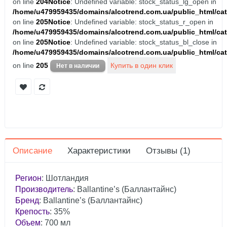
on line
204
Notice
: Undefined variable: stock_status_lg_open in
/home/u479959435/domains/alcotrend.com.ua/public_html/cat
on line
205
Notice
: Undefined variable: stock_status_r_open in
/home/u479959435/domains/alcotrend.com.ua/public_html/cat
on line
205
Notice
: Undefined variable: stock_status_bl_close in
/home/u479959435/domains/alcotrend.com.ua/public_html/cat
on line
205
Описание
Характеристики
Отзывы (1)
Регион
: Шотландия
Производитель
: Ballantine’s (Баллантайнс)
Бренд
: Ballantine’s (Баллантайнс)
Крепость
: 35%
Объем
: 700 мл