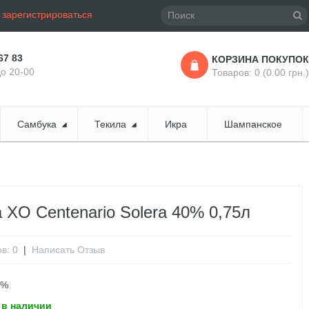
и
зарегистрироваться
67 83
КОРЗИНА ПОКУПОК
до 20-00
Товаров: 0 (0.00 грн.)
Самбука
Текила
Икра
Шампанское
 XO Centenario Solera 40% 0,75л
в: 0
|
Написать Отзыв
0%
 в наличии