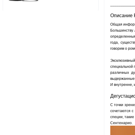
___________
Описание 
Общая инфор
Большинству 
определенным
года, сущест
говорим о ром
Эксклюзивный
специальной п
различных ду
выдержанные б
И внутренне, 
Дегустаци
С точки зрени
сочетаются с
специи, такие
Сентенарио.