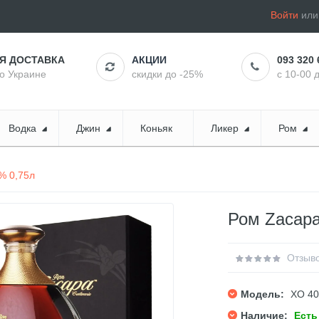
Войти
ил
АЯ ДОСТАВКА
АКЦИИ
093 320 
по Украине
скидки до -25%
с 10-00 
Водка
Джин
Коньяк
Ликер
Ром
% 0,75л
Ром Zacapa
Отзыво
Модель:
XO 4
Наличие:
Есть