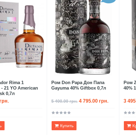
ador Rima 1
Ром Don Papa Дон Папа
Ром Z
 - 21 YO American
Gayuma 40% Giftbox 0,7л
40% 
sk 0,7л
грн.
4 795.00 грн.
3 495
5 400.00 грн.
ь
Купить
К