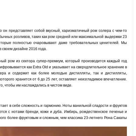
о он представляет собой вкусный, харизматичный ром солера с чем-то
бычных розливов, таких как ром средней или максимальной выдержки 23
которые полностью очаровывают даже требовательных ценителей. Мы
в своем дизайне 2016 года.
ный ром из сектора супер-премиум, который производится каждый год
ифровывается как Extra Old и указывает на сверхдлительное хранение в
ера и содержит как более молодые дистилляты, так и дистилляты,
оторого хранится от 6 до 25 лет, оставляет неизгладимое впечатление.
го, чтобы им наслаждались в чистом виде.
етает в себе сложность и гармонию. Ноты ванильной сладости и фруктов
тся с нотами бренди, кожи и дуба. Имбирь, рождественское печенье и
много более фруктовым и сложным, чем классика 23-летнего Рона Сакапы