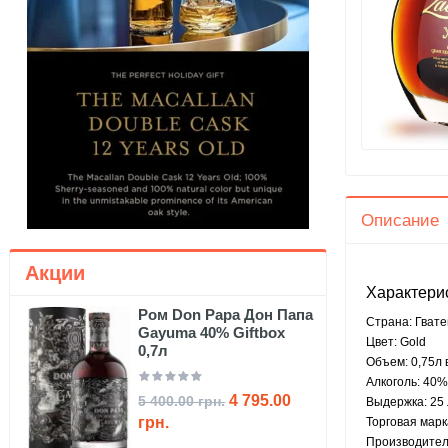
Описание
Акции
Характери
Ром Don Papa Дон Папа
Страна: Гват
Gayuma 40% Giftbox
Цвет: Gold
0,7л
Объем: 0,75л 
Алкоголь: 40%
4 795.00
5 400.00 грн.
Выдержка: 25
грн.
Торговая марк
Производител