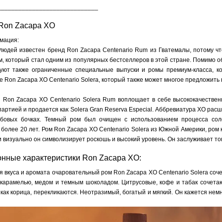
_____________________________
Ron Zacapa XO
мация:
людей известен бренд Ron Zacapa Centenario Rum из Гватемалы, потому чт
, который стал одним из популярных бестселлеров в этой стране. Помимо о
вуют также ограниченные специальные выпуски и ромы премиум-класса, 
е Ron Zacapa XO Centenario Solera, который также может многое предложить 
 Ron Zacapa XO Centenario Solera Rum воплощает в себе высококачествен
артией и продается как Solera Gran Reserva Especial. Аббревиатура XO расш
бовых бочках. Темный ром был очищен с использованием процесса сол
олее 20 лет. Ром Ron Zacapa XO Centenario Solera из Южной Америки, ром к
и визуально он символизирует роскошь и высокий уровень. Он заслуживает то
онные характеристики Ron Zacapa XO:
я вкуса и аромата очаровательный ром Ron Zacapa XO Centenario Solera соч
 карамелью, медом и темным шоколадом. Цитрусовые, кофе и табак сочетаю
 как корица, перекликаются. Неотразимый, богатый и мягкий. Он кажется не