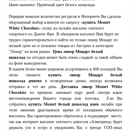
Цвет напитка
: Приятный цвет белого шоколада.
Перерыв немалое количество ресурсов в Интернете Вы сделали
купить
Mozart
обдуманный выбор кликнув по запросу «
White
Chocolate
» силку на онлайн магазин элитного
спиртного из Дьюти Фри. В обширном каталоге Вам будет не
трудно сориентироваться и найти не только ликер Моцарт по
низкой цене но и похожие товары из Австрии в категории
Цена ликер Моцарт белый
"Ликер" на всем рынке.
шоколад
на сегодня может быть очень сладкой за такой оббьем
на фоне конкурентов.
В нашем более менее широком ассортименте в 800 позиций Вы
купить
ликер
Моцарт белый
легко сможете
шоколад
дешево
в оговоренные сроки, иногда возможна
Доставка
ликер
Mozart
White
отправка в тот же день.
Chocolate
по времени занимает пару дней смотря какое
местонахождения Вашего города или поселка. Ели Вы
купить
Mozart белый шоколад
киев
собрались
онлайн при
этом экономя драгоценное время от посещения обычного
магазина, Вы гарантированно обратились в подходящее место,
так как интернет магазин элитного алкоголя «Алкотренд» будет
держать ухо в остро и уведомлять Вас о тренде ТОП-овых