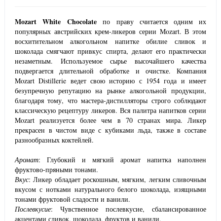
Mozart White
Chocolate
по праву считается одним их
популярных австрийских крем-ликеров серии Mozart. В этом
восхитительном алкогольном напитке обилие сливок и
шоколада смягчают привкус спирта, делают его практически
незаметным. Используемое сырье высочайшего качества
подвергается длительной обработке и очистке. Компания
Mozart Distillerie ведет свою историю с 1954 года и имеет
безупречную репутацию на рынке алкогольной продукции,
благодаря тому, что мастера-дистилляторы строго соблюдают
классическую рецептуру ликеров. Вся палитра напитков серии
Mozart реализуется более чем в 70 странах мира. Ликер
прекрасен в чистом виде с кубиками льда, также в составе
разнообразных коктейлей.
Аромат
: Глубокий и мягкий аромат напитка наполнен
фруктово-пряными тонами.
Вкус
: Ликер обладает роскошным, мягким, легким сливочным
вкусом с нотками натурального белого шоколада, изящными
тонами фруктовой сладости и ванили.
Послевкусие
: Чувственное послевкусие, сбалансированное
акцентами сливок, шоколада, фруктов и ванили.