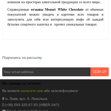
новинок на просторах алкогольной продукции со всего мира.
отзывы
Mozart
White
Chocolate
Справедливые
от обычных
покупателей можно увидеть в карточке всех товаров и
заполучить для себя всю интересующую инфо об каждой
бутылке спиртного напитка и прочих уникальных товарах.
NEWSLETTER
Подпишись на рассылку
Ми завжди на зв'язку!
Ви можете
написати нам
або зателефонувати:
. Львів, вул. А. Лінкольна
м
(+38) 093-320-67-83 (VIBER 24/7)