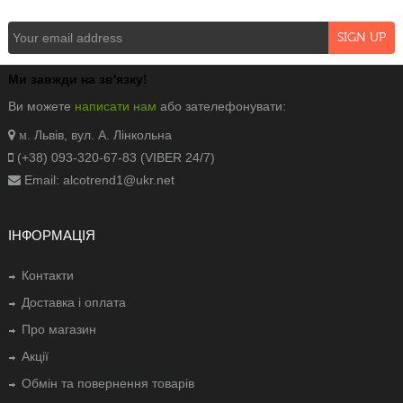
Ми завжди на зв'язку!
Ви можете
написати нам
або зателефонувати:
. Львів, вул. А. Лінкольна
м
(+38) 093-320-67-83 (VIBER 24/7)
Email: alcotrend1@ukr.net
ІНФОРМАЦІЯ
Контакти
Доставка і оплата
Про магазин
Акції
Обмін та повернення товарів