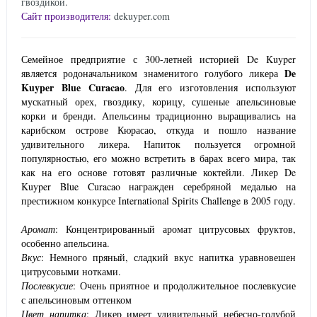
гвоздикой.
Сайт производителя:
dekuyper.com
Семейное предприятие с 300-летней историей De Kuyper
De
является родоначальником знаменитого голубого ликера
Kuyper Blue Curacao
. Для его изготовления используют
мускатный орех, гвоздику, корицу, сушеные апельсиновые
корки и бренди. Апельсины традиционно выращивались на
карибском острове Кюрасао, откуда и пошло название
удивительного ликера. Напиток пользуется огромной
популярностью, его можно встретить в барах всего мира, так
как на его основе готовят различные коктейли. Ликер De
Kuyper Blue Curacao награжден серебряной медалью на
престижном конкурсе International Spirits Challenge в 2005 году.
Аромат
: Концентрированный аромат цитрусовых фруктов,
особенно апельсина.
Вкус
: Немного пряный, сладкий вкус напитка уравновешен
цитрусовыми нотками.
Послевкусие
: Очень приятное и продолжительное послевкусие
с апельсиновым оттенком
Цвет напитка
: Ликер имеет удивительный небесно-голубой