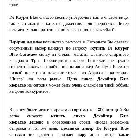
цвет.
De Kuyper Blue Curacao можно употреблять как в чистом виде,
так и со льдом в качестве дижестива или аперитива. Ликер
незаменим для приготовления эксклюзивных коктейлей.
Перерыв немалое количество ресурсов в Интернете Вы сделали
купить
De Kuyper
обдуманный выбор кликнув по запросу «
Blue Curacao
» силку на онлайн магазин элитного спиртного
из Дьюти Фри. В обширном каталоге Вам будет не трудно
сориентироваться и найти не только ликер Амарула Крем по
низкой цене но и похожие товары из Африки в категории
Цена ликер
Декайпер Блю
"Ликер" на всем рынке.
кюрасао
на сегодня может быть очень сладкой за такой оббьем
на фоне конкурентов.
В нашем более менее широком ассортименте в 800 позиций Вы
купить
ликер Декайпер Блю
легко сможете
кюрасао
дешево
в оговоренные сроки, иногда возможна
Доставка
ликер
De Kuyper Blue
отправка в тот же день.
Curacao
по времени занимает пару дней смотря какое