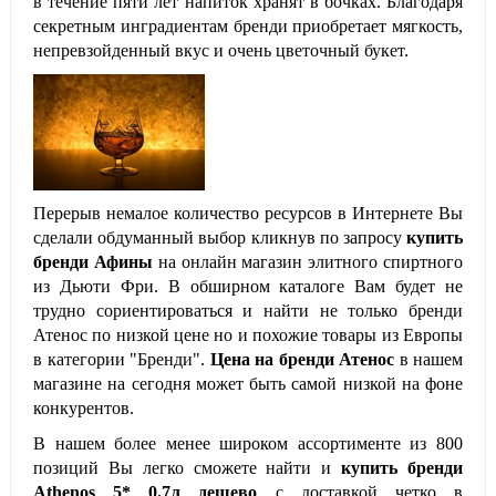
в течение пяти лет напиток хранят в бочках. Благодаря
секретным инградиентам бренди приобретает мягкость,
непревзойденный вкус и очень цветочный букет.
Перерыв немалое количество ресурсов в Интернете Вы
сделали обдуманный выбор кликнув по запросу
купить
бренди Афины
на онлайн магазин элитного спиртного
из Дьюти Фри. В обширном каталоге Вам будет не
трудно сориентироваться и найти не только бренди
Атенос по низкой цене но и похожие товары из Европы
в категории "Бренди".
Цена на бренди Атенос
в нашем
магазине на сегодня может быть самой низкой на фоне
конкурентов.
В нашем более менее широком ассортименте из 800
позиций Вы легко сможете найти и
купить бренди
Athenos 5* 0.7л дешево
с доставкой четко в