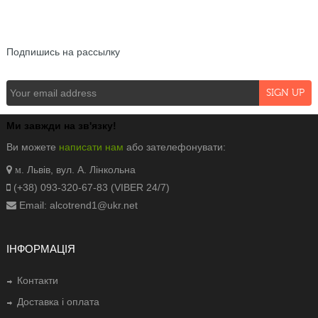
NEWSLETTER
Подпишись на рассылку
Ми завжди на зв'язку!
Ви можете
написати нам
або зателефонувати:
. Львів, вул. А. Лінкольна
м
(+38) 093-320-67-83 (VIBER 24/7)
Email: alcotrend1@ukr.net
ІНФОРМАЦІЯ
Контакти
Доставка і оплата