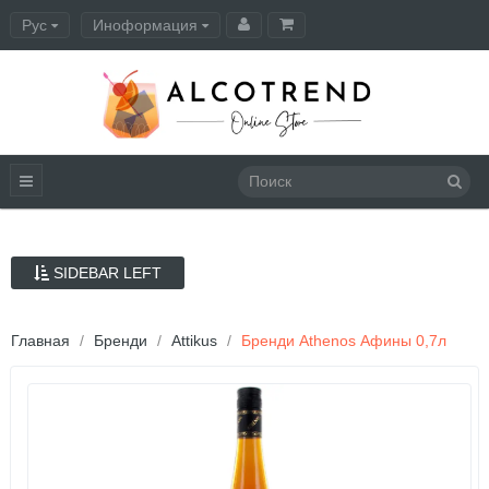
Рус
Иноформация
Оформление заказа
SIDEBAR LEFT
Главная
Бренди
Attikus
Бренди Athenos Афины 0,7л