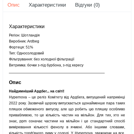
Опис
Характеристики
Відгуки (0)
Характеристики
Регіон: Шотландія
Виробник: Ardbeg
Фортеця: 51%
Тип: Односолодовий
Фільтрування: без холодної фільтрації
Витримка: бочки з-під бурбона, з-під хересу
________________________________________
Опис
Найдимніший Ардбег... на світі!
Hypernova – це реліз Комітету від Ардбега, випущений наприкінці
2022 року. Зазвичай щороку випускається щонайменше пара таких
пляшок обмеженого випуску, але що робить цю пляшку особливо
привабливою, то це кількість частин на мільйон. Для тих, хто не
знає, ppm означає частини на мільйон і це стандартний спосіб
вимірювання кількості фенолу в ячмені. Або іншими словами,
кількість торф'яного диму у солоді. У Hypernova, зважаючи на все,