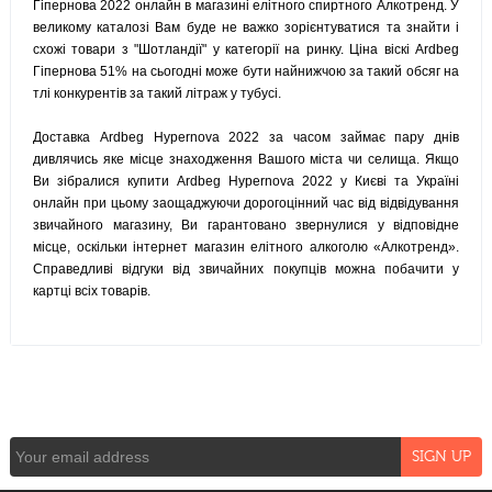
Гіпернова 2022 онлайн в магазині елітного спиртного Алкотренд. У
великому каталозі Вам буде не важко зорієнтуватися та знайти і
схожі товари з "Шотландії" у категорії на ринку. Ціна віскі Ardbeg
Гіпернова 51% на сьогодні може бути найнижчою за такий обсяг на
тлі конкурентів за такий літраж у тубусі.
Доставка Ardbeg Hypernova 2022 за часом займає пару днів
дивлячись яке місце знаходження Вашого міста чи селища. Якщо
Ви зібралися купити Ardbeg Hypernova 2022 у Києві та Україні
онлайн при цьому заощаджуючи дорогоцінний час від відвідування
звичайного магазину, Ви гарантовано звернулися у відповідне
місце, оскільки інтернет магазин елітного алкоголю «Алкотренд».
Справедливі відгуки від звичайних покупців можна побачити у
картці всіх товарів.
NEWSLETTER