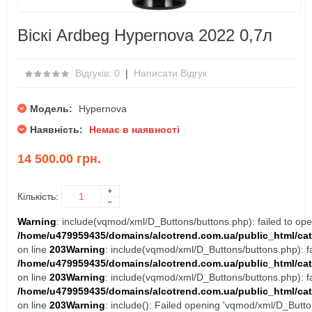
Віскі Ardbeg Hypernova 2022 0,7л
Відгуків: 0
|
Написати Відгук
Модель:
Hypernova
Наявність:
Немає в наявності
14 500.00 грн.
Кількість:
Warning
: include(vqmod/xml/D_Buttons/buttons.php): failed to open
/home/u479959435/domains/alcotrend.com.ua/public_html/cat
on line
203
Warning
: include(vqmod/xml/D_Buttons/buttons.php): fai
/home/u479959435/domains/alcotrend.com.ua/public_html/cat
on line
203
Warning
: include(vqmod/xml/D_Buttons/buttons.php): fai
/home/u479959435/domains/alcotrend.com.ua/public_html/cat
on line
203
Warning
: include(): Failed opening 'vqmod/xml/D_Button