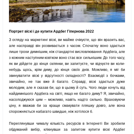
Портрет віскі і де купити Ардбег Гіпернова 2022
З огляду на маркетинг віскі, ви майже очікуєте, що він вразить вас,
але насправді він розвивається з часом. Спочатку воно здається
лише трохи димнішим, ніж стандартні висловлювання Ардбега, але
з кожним наступним ковтком воно стає все сильнішим. До того часу,
як ви дійдете до кінця склянки, ви запитуєте, чи відчуєте ви коли-
небудь щось, крім диму, до кінця своїх днів. Можливо, я міг би
звинуватити віскі у відсутності складності? Взаємодії з бочками,
звичайно, не так вже й багато. Справді, віскі здається дуже
молодим, але я сказав би, що в цьому й суть. Чого люди хочуть від
найдимнішого Ардбега на світі, якщо не багато диму? Я, звичайно,
насолоджуюся цим – можливо, навіть надто сильно. Враховуючи
ціну, я вважав би за краще смакувати пляшку довго, але вона
спорожняється набагато швидше, ніж хотілося б.
Переглянувши чималу кількість ресурсів в Інтернеті Ви зробили
обдуманий вибір, клікнувши за запитом купити віскі Ардбег