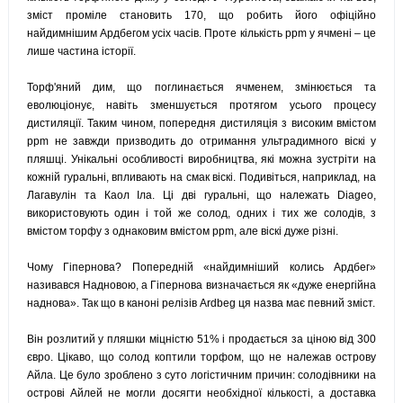
зміст проміле становить 170, що робить його офіційно
найдимнішим Ардбегом усіх часів. Проте кількість ppm у ячмені – це
лише частина історії.
Торф'яний дим, що поглинається ячменем, змінюється та
еволюціонує, навіть зменшується протягом усього процесу
дистиляції. Таким чином, попередня дистиляція з високим вмістом
ppm не завжди призводить до отримання ультрадимного віскі у
пляшці. Унікальні особливості виробництва, які можна зустріти на
кожній гуральні, впливають на смак віскі. Подивіться, наприклад, на
Лагавулін та Каол Іла. Ці дві гуральні, що належать Diageo,
використовують один і той же солод, одних і тих же солодів, з
вмістом торфу з однаковим вмістом ppm, але віскі дуже різні.
Чому Гіпернова? Попередній «найдимніший колись Ардбег»
називався Надновою, а Гіпернова визначається як «дуже енергійна
наднова». Так що в каноні релізів Ardbeg ця назва має певний зміст.
Він розлитий у пляшки міцністю 51% і продається за ціною від 300
євро. Цікаво, що солод коптили торфом, що не належав острову
Айла. Це було зроблено з суто логістичним причин: солодівники на
острові Айлей не могли досягти необхідної кількості, а доставка