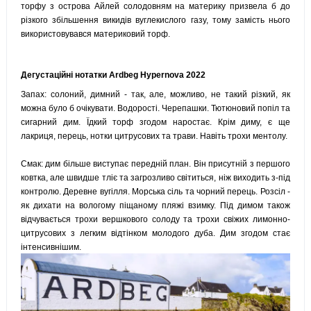
торфу з острова Айлей солодовням на материку призвела б до
різкого збільшення викидів вуглекислого газу, тому замість нього
використовувався материковий торф.
Дегустаційні нотатки Ardbeg Hypernova 2022
Запах: солоний, димний - так, але, можливо, не такий різкий, як
можна було б очікувати. Водорості. Черепашки. Тютюновий попіл та
сигарний дим. Їдкий торф згодом наростає. Крім диму, є ще
лакриця, перець, нотки цитрусових та трави. Навіть трохи ментолу.
Смак: дим більше виступає передній план. Він присутній з першого
ковтка, але швидше тліє та загрозливо світиться, ніж виходить з-під
контролю. Деревне вугілля. Морська сіль та чорний перець. Розсіл -
як дихати на вологому піщаному пляжі взимку. Під димом також
відчувається трохи вершкового солоду та трохи свіжих лимонно-
цитрусових з легким відтінком молодого дуба. Дим згодом стає
інтенсивнішим.