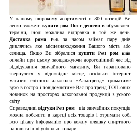
У нашому широкому асортименті в 800 позицій Ви
ром
легко зможете
купити
Потт
дешево
в
обумовлені
терміни, іноді можлива відправка в той же день.
Pott
Доставка рома
за часом займає пару днів
дивлячись яке місцезнаходження Вашого міста або
Pott
київ
селища. Якщо Ви зібралися
купити
ром
онлайн при цьому заощаджуючи дорогоцінний час від
відвідування звичайного магазину, Ви гарантовано
звернулися у відповідне місце, оскільки інтернет
магазин елітного алкоголю «Алкотренд» триматиме
вухо в гостро і повідомлятиме Вас про тренд ТОП-ових
новинок на просторах алкогольної продукції з усього
світу.
Pott
Справедливі
відгуки
ром
від звичайних покупців
можна побачити в картці всіх товарів і отримати собі
всю цікаву інформацію про кожну пляшку спиртного
напою та інші унікальні товари.