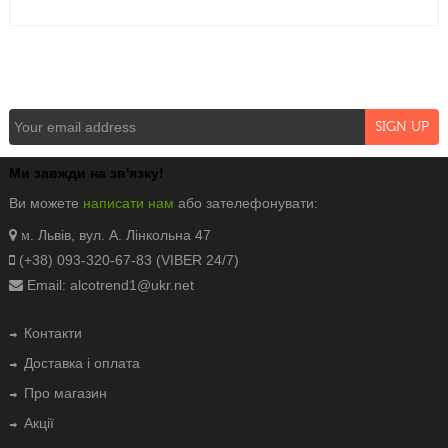
NEWSLETTER
Ми завжди на зв'язку!
Ви можете
написати нам
або зателефонувати:
. Львів, вул. А. Лінкольна 47
м
(+38) 093-320-67-83 (VIBER 24/7)
Email: alcotrend1@ukr.net
Контакти
Доставка і оплата
Про магазин
Акції