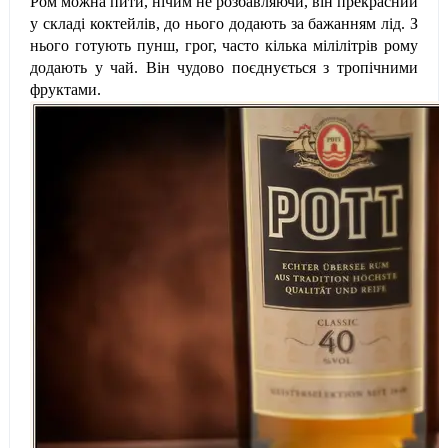
Ром можна пити, нічим не розбавляючи, він прекрасний
у складі коктейлів, до нього додають за бажанням лід. З
нього готують пунш, грог, часто кілька мілілітрів рому
додають у чай. Він чудово поєднується з тропічними
фруктами.