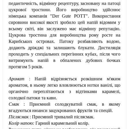
педантичність, відмінну рецептуру, засновану на патоці
цукрової тростини. Його виробництво здійснює
німецька компанія "Der Gute POTT". Використання
сировини високої якості зробило цей напій відомим у
всьому світі, він заслужено має відмінну репутацію.
Цукрова тростина для виробництва рому росте на
Карибських островах. Патоку розбавляють водою,
додають дріжджі та залишають блукати. Дистиляція
проходить у спеціальних перегінних кубах, після чого
витримують напій в обпалених дубових бочках
протягом 5 років.
Аромат
: Напій відрізняється розкішним м'яким
ароматом, в ньому легко вловлюються нотки ванілі, що
органічно переплітаються з відтінками карамелі,
солодкої патоки та кави.
Смак
: Приємний солодкуватий смак, в якому
вгадуються нюанси зацукрованих фруктів та спецій.
Післясмак
: Приємний тривалий післясмак.
Колір напою:
Гарний карамельний колір.